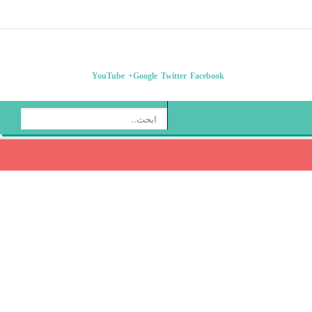
من نحن
اتصل بنا
دليل المراكز
تسجيل دخول
YouTube
Google+
Twitter
Facebook
ا
ل
ب
ح
ث
.
.
.